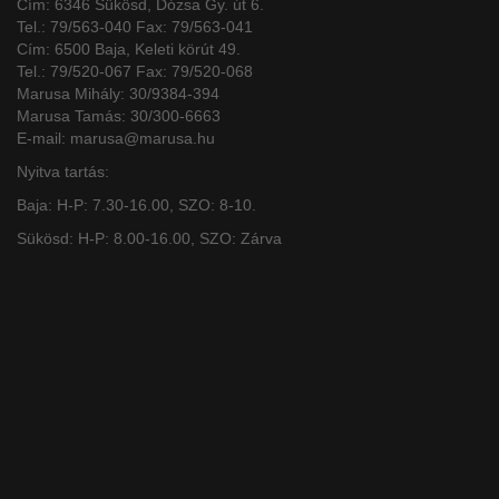
Cím: 6346 Sükösd, Dózsa Gy. út 6.
Tel.: 79/563-040 Fax: 79/563-041
Cím: 6500 Baja, Keleti körút 49.
Tel.: 79/520-067 Fax: 79/520-068
Marusa Mihály: 30/9384-394
Marusa Tamás: 30/300-6663
E-mail: marusa@marusa.hu
Nyitva tartás:
Baja: H-P: 7.30-16.00, SZO: 8-10.
Sükösd: H-P: 8.00-16.00, SZO: Zárva