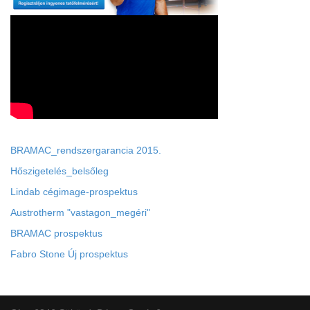
BRAMAC_rendszergarancia 2015.
Hőszigetelés_belsőleg
Lindab cégimage-prospektus
Austrotherm "vastagon_megéri"
BRAMAC prospektus
Fabro Stone Új prospektus