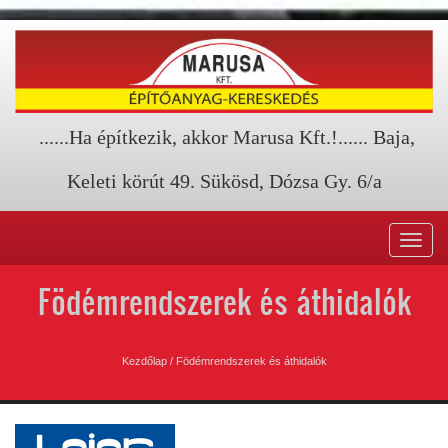
......Ha építkezik, akkor Marusa Kft.!...... Baja,
Keleti körút 49. Sükösd, Dózsa Gy. 6/a
Toggl
navig
Födémrendszerek és áthidalók
Kezdőlap
/
Födémrendszerek és áthidalók