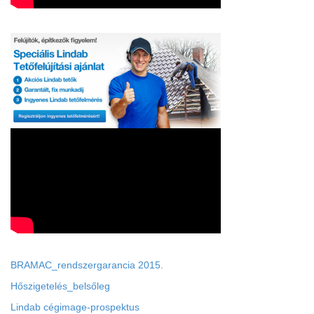
BRAMAC_rendszergarancia 2015.
Hőszigetelés_belsőleg
Lindab cégimage-prospektus