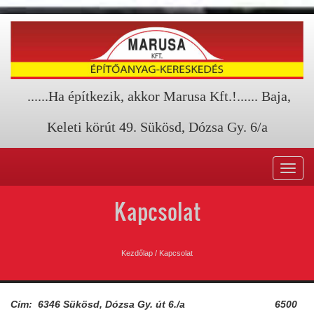
......Ha építkezik, akkor Marusa Kft.!...... Baja,
Keleti körút 49. Sükösd, Dózsa Gy. 6/a
Toggl
navig
Kapcsolat
Kezdőlap
/
Kapcsolat
Cím: 6346 Sükösd, Dózsa Gy. út 6./a 6500