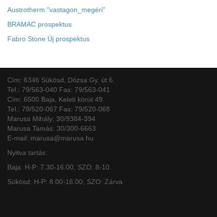
Austrotherm "vastagon_megéri"
BRAMAC prospektus
Fabro Stone Új prospektus
Cím: 6346 Sükösd, Dózsa Gy. út 6.
Tel.: 79/563-040 Fax: 79/563-041
Cím: 6500 Baja, Keleti körút 49.
Tel.: 79/520-067 Fax: 79/520-068
Marusa Mihály: 30/9384-394
Marusa Tamás: 30/300-6663
E-mail: marusa@marusa.hu
Nyitva tartás:
Baja: H-P: 7.30-16.00, SZO: 8-10.
Sükösd: H-P: 8.00-16.00, SZO: Zárva